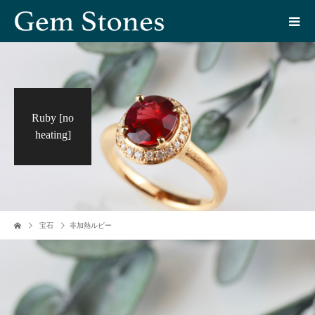
Ruby [no
heating]
宝石
非加熱ルビー